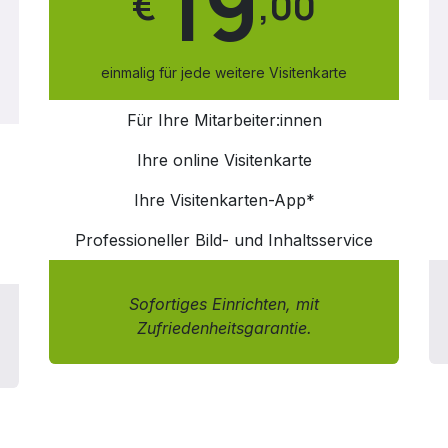
19
€
,00
einmalig für jede weitere Visitenkarte
Für Ihre Mitarbeiter:innen
Ihre online Visitenkarte
Ihre Visitenkarten-App*
Professioneller Bild- und Inhaltsservice
Sofortiges Einrichten, mit
Zufriedenheitsgarantie.