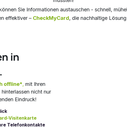
mussten!
 können Sie Informationen austauschen - schnell, mühe
en effektiver –
CheckMyCard
, die nachhaltige Lösun
n in
.
h offline*
,
mit Ihren
interlassen nicht nur
enden Eindruck!
lick
rd-Visitenkarte
Ihre Telefonkontakte